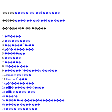
��1��
����� �� ��Ī �� ����
��2��
���� �� �κ� ��Ī �� ����
��3�嵿�۹�� �� ��ɼ���
1.
�⺻����
2.
��ġ�������
3.
��ġ����Ȯ�α��
4.
ǥ�ú� ���� ���
5.
���ֺ��ұ��
6.
������
7.
������
8.
1/2���� ���
9.
������ / ������ġ ��ȯ���
10.
mm/inch��ȯ���
11.
FunctionŰ ���
1) ǥ�ú����� ���
2) �޸� ���� �� Ȯ�α��
3) �޷θ� ���� ���
4) ���ݿ�
5) ���ֺ��ҹ� ���ֺ��Һ���������
6) ����� ���� ���
7) ���� ���� ���